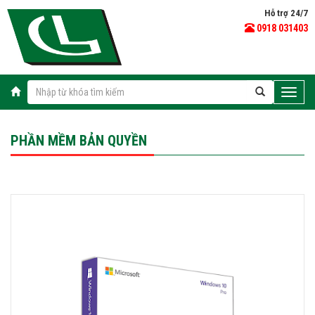
Hỗ trợ 24/7
0918 031403
Toggle
naviga
PHẦN MỀM BẢN QUYỀN