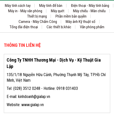
Máy tính xách tay
Máy tính để bàn
Điện thoại - Máy tính bảng
Máy in - Máy văn phòng
Máy quét
Máy chiếu - Màn chiếu
Thiết bị mạng
Phần mềm bản quyền
Camera - Máy Chấm Công
Máy ảnh Kỹ thuật số
Tổng đài điện thoại
Các thiết bị khác
Văn phòng phẩm
THÔNG TIN LIÊN HỆ
Công Ty TNHH Thương Mại - Dịch Vụ - Kỹ Thuật Gia
Lập
135/1/18 Nguyễn Hữu Cảnh, Phường Thạnh Mỹ Tây, TP.Hồ Chí
Minh, Việt Nam
Tel: (028) 3512 0248 - Hotline: 0918 031403
E-mail: kinhdoanh@gialap.vn
Website: www.gialap.vn