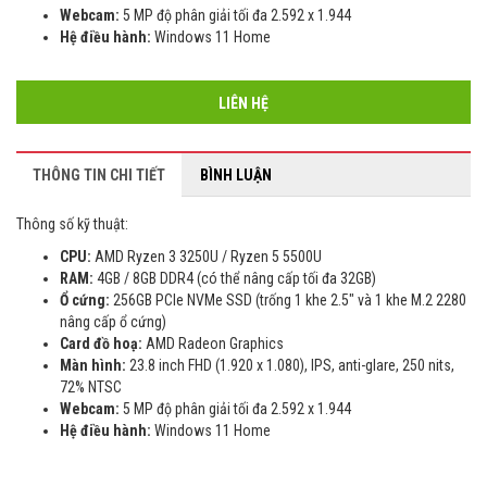
Webcam:
5 MP độ phân giải tối đa 2.592 x 1.944
Hệ điều hành:
Windows 11 Home
LIÊN HỆ
THÔNG TIN CHI TIẾT
BÌNH LUẬN
Thông số kỹ thuật:
CPU:
AMD Ryzen 3 3250U / Ryzen 5 5500U
RAM:
4GB / 8GB DDR4 (có thể nâng cấp tối đa 32GB)
Ổ cứng:
256GB PCIe NVMe SSD (trống 1 khe 2.5″ và 1 khe M.2 2280
nâng cấp ổ cứng)
Card đồ hoạ:
AMD Radeon Graphics
Màn hình:
23.8 inch FHD (1.920 x 1.080), IPS, anti-glare, 250 nits,
72% NTSC
Webcam:
5 MP độ phân giải tối đa 2.592 x 1.944
Hệ điều hành:
Windows 11 Home