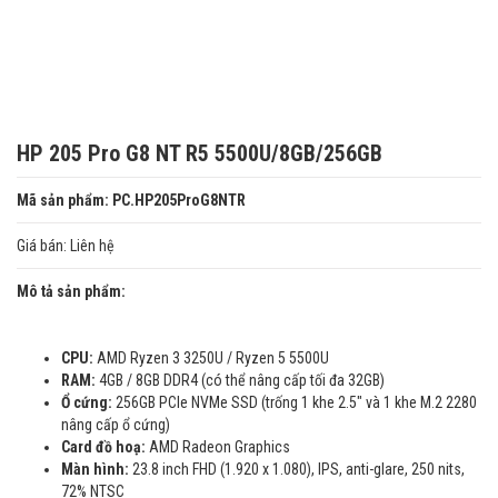
HP 205 Pro G8 NT R5 5500U/8GB/256GB
Mã sản phẩm: PC.HP205ProG8NTR
Giá bán:
Liên hệ
Mô tả sản phẩm:
CPU:
AMD Ryzen 3 3250U / Ryzen 5 5500U
RAM:
4GB / 8GB DDR4 (có thể nâng cấp tối đa 32GB)
Ổ cứng:
256GB PCIe NVMe SSD (trống 1 khe 2.5″ và 1 khe M.2 2280
nâng cấp ổ cứng)
Card đồ hoạ:
AMD Radeon Graphics
Màn hình:
23.8 inch FHD (1.920 x 1.080), IPS, anti-glare, 250 nits,
72% NTSC