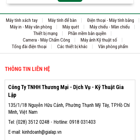
Máy tính xách tay
Máy tính để bàn
Điện thoại - Máy tính bảng
Máy in - Máy văn phòng
Máy quét
Máy chiếu - Màn chiếu
Thiết bị mạng
Phần mềm bản quyền
Camera - Máy Chấm Công
Máy ảnh Kỹ thuật số
Tổng đài điện thoại
Các thiết bị khác
Văn phòng phẩm
THÔNG TIN LIÊN HỆ
Công Ty TNHH Thương Mại - Dịch Vụ - Kỹ Thuật Gia
Lập
135/1/18 Nguyễn Hữu Cảnh, Phường Thạnh Mỹ Tây, TP.Hồ Chí
Minh, Việt Nam
Tel: (028) 3512 0248 - Hotline: 0918 031403
E-mail: kinhdoanh@gialap.vn