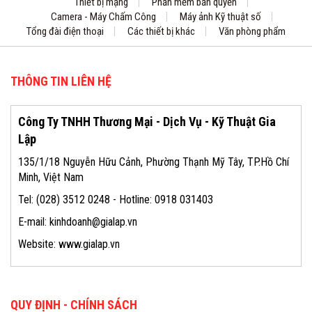
Thiết bị mạng
Phần mềm bản quyền
Camera - Máy Chấm Công
Máy ảnh Kỹ thuật số
Tổng đài điện thoại
Các thiết bị khác
Văn phòng phẩm
THÔNG TIN LIÊN HỆ
Công Ty TNHH Thương Mại - Dịch Vụ - Kỹ Thuật Gia
Lập
135/1/18 Nguyễn Hữu Cảnh, Phường Thạnh Mỹ Tây, TP.Hồ Chí
Minh, Việt Nam
Tel: (028) 3512 0248 - Hotline: 0918 031403
E-mail: kinhdoanh@gialap.vn
Website: www.gialap.vn
QUY ĐỊNH - CHÍNH SÁCH