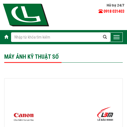
Hỗ trợ 24/7
0918 031403
Toggle
naviga
MÁY ẢNH KỸ THUẬT SỐ