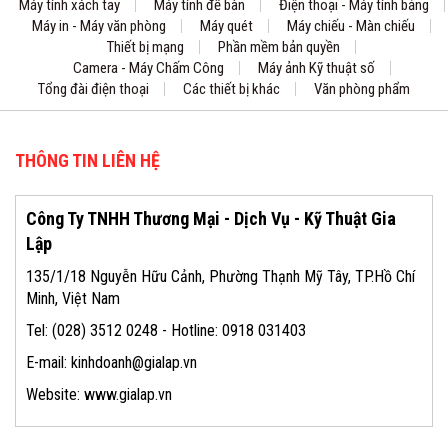
Máy tính xách tay
Máy tính để bàn
Điện thoại - Máy tính bảng
Máy in - Máy văn phòng
Máy quét
Máy chiếu - Màn chiếu
Thiết bị mạng
Phần mềm bản quyền
Camera - Máy Chấm Công
Máy ảnh Kỹ thuật số
Tổng đài điện thoại
Các thiết bị khác
Văn phòng phẩm
THÔNG TIN LIÊN HỆ
Công Ty TNHH Thương Mại - Dịch Vụ - Kỹ Thuật Gia
Lập
135/1/18 Nguyễn Hữu Cảnh, Phường Thạnh Mỹ Tây, TP.Hồ Chí
Minh, Việt Nam
Tel: (028) 3512 0248 - Hotline: 0918 031403
E-mail: kinhdoanh@gialap.vn
Website: www.gialap.vn