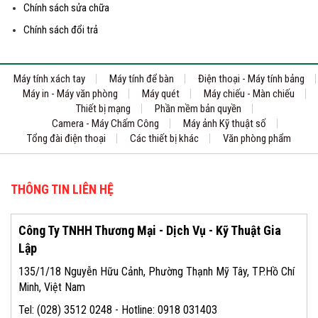
Chính sách sửa chữa
Chính sách đổi trả
Máy tính xách tay
Máy tính để bàn
Điện thoại - Máy tính bảng
Máy in - Máy văn phòng
Máy quét
Máy chiếu - Màn chiếu
Thiết bị mạng
Phần mềm bản quyền
Camera - Máy Chấm Công
Máy ảnh Kỹ thuật số
Tổng đài điện thoại
Các thiết bị khác
Văn phòng phẩm
THÔNG TIN LIÊN HỆ
Công Ty TNHH Thương Mại - Dịch Vụ - Kỹ Thuật Gia
Lập
135/1/18 Nguyễn Hữu Cảnh, Phường Thạnh Mỹ Tây, TP.Hồ Chí
Minh, Việt Nam
Tel: (028) 3512 0248 - Hotline: 0918 031403