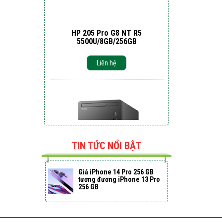
HP 205 Pro G8 NT R5
5500U/8GB/256GB
Liên hệ
TIN TỨC NỔI BẬT
Giá iPhone 14 Pro 256 GB
tương đương iPhone 13 Pro
256 GB
PC Dell Vostro 3888 70226499