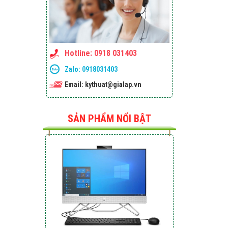
MBP Apple M1 PRO 8-Core
Hotline: 0918 031403
CPU/14-Core GPU/16GB
RAM/512GB SSD/14.2-
Zalo:
0918031403
inch/Mac-OS
Email: kythuat@gialap.vn
Liên hệ
SẢN PHẨM NỔI BẬT